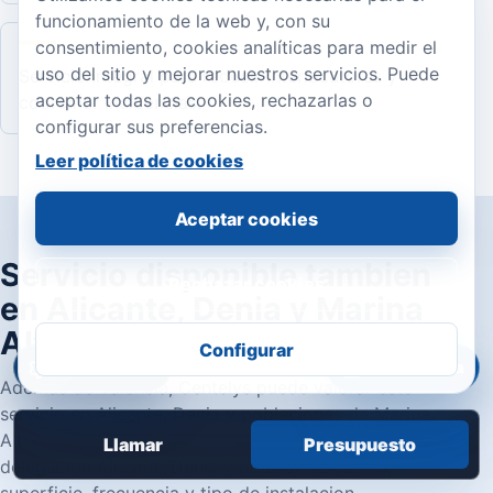
funcionamiento de la web y, con su
consentimiento, cookies analíticas para medir el
uso del sitio y mejorar nuestros servicios. Puede
Servicio integral para reducir interlocutores y
aceptar todas las cookies, rechazarlas o
coordinar incidencias.
configurar sus preferencias.
Leer política de cookies
Aceptar cookies
Servicio disponible tambien
Rechazar cookies
en Alicante, Denia y Marina
Alta
Configurar
Accesibilidad
Área privada
Ademas de Valencia, Centelys puede valorar este
servicio en Alicante, Denia y poblaciones de Marina
Alta. Para estas zonas se recomienda contactar con la
Llamar
Presupuesto
delegacion Alicante/Denia y detallar ubicacion,