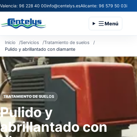
Valencia: 96 228 40 00
info@centelys.es
Alicante: 96 579 50 03
infoc
Menú
Inicio
Servicios
Tratamiento de suelos
Pulido y abrillantado con diamante
TRATAMIENTO DE SUELOS
Pulido y
abrillantado con