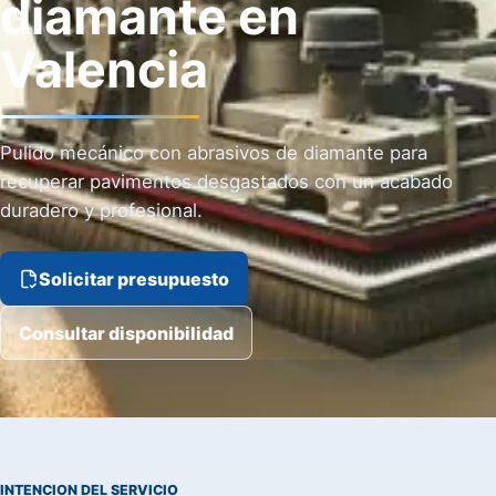
diamante en
Valencia
Pulido mecánico con abrasivos de diamante para
recuperar pavimentos desgastados con un acabado
duradero y profesional.
Solicitar presupuesto
Consultar disponibilidad
INTENCION DEL SERVICIO