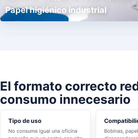
Papel higiénico industrial
El formato correcto re
consumo innecesario
Tipo de uso
Compatibili
No consume igual una oficina
Bobinas, papel