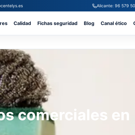
centelys.es
Alicante: 96 579 5
res
Calidad
Fichas seguridad
Blog
Canal ético
os comerciales en