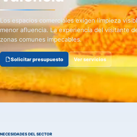
Los espacios comerciales exigen limpieza visib
menor afluencia. La experiencia del visitante d
zonas comunes impecables.
Solicitar presupuesto
Ver servicios
NECESIDADES DEL SECTOR