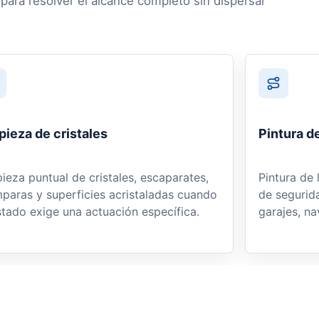
para resolver el alcance completo sin dispersar
pieza de cristales
Pintura d
ieza puntual de cristales, escaparates,
Pintura de 
aras y superficies acristaladas cuando
de segurida
stado exige una actuación específica.
garajes, na