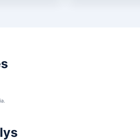
es
ia.
lys