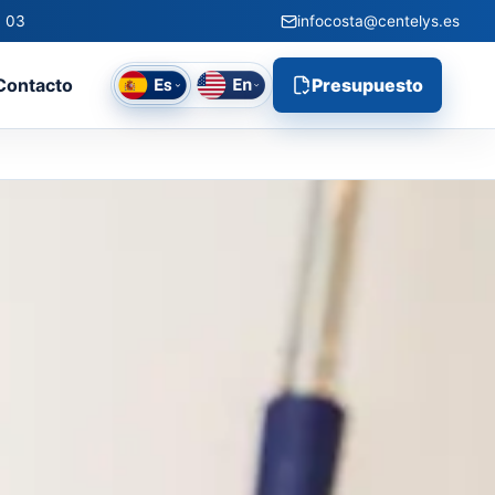
0 03
infocosta@centelys.es
Contacto
Presupuesto