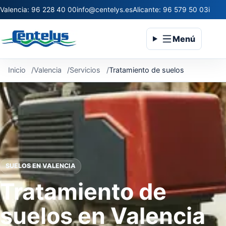
Valencia: 96 228 40 00
info@centelys.es
Alicante: 96 579 50 03
infoc
Menú
Inicio
Valencia
Servicios
Tratamiento de suelos
SUELOS EN VALENCIA
Tratamiento de
suelos en Valencia