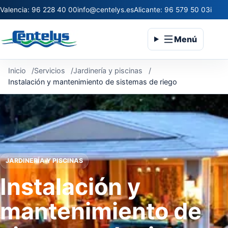
Valencia: 96 228 40 00
info@centelys.es
Alicante: 96 579 50 03
infoc
Menú
Inicio
Servicios
Jardinería y piscinas
Instalación y mantenimiento de sistemas de riego
JARDINERÍA Y PISCINAS
Instalación y
mantenimiento de