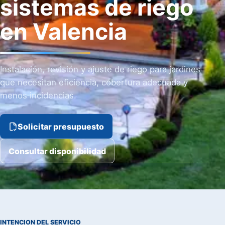
sistemas de riego
en Valencia
Instalación, revisión y ajuste de riego para jardines
que necesitan eficiencia, cobertura adecuada y
menos incidencias.
Solicitar presupuesto
Consultar disponibilidad
INTENCION DEL SERVICIO