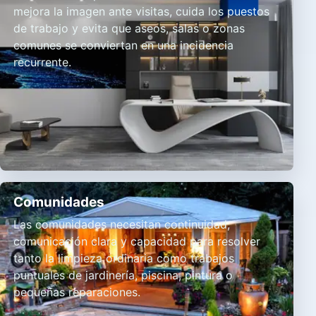
mejora la imagen ante visitas, cuida los puestos
de trabajo y evita que aseos, salas o zonas
comunes se conviertan en una incidencia
recurrente.
Comunidades
Las comunidades necesitan continuidad,
comunicación clara y capacidad para resolver
tanto la limpieza ordinaria como trabajos
puntuales de jardinería, piscina, pintura o
pequeñas reparaciones.