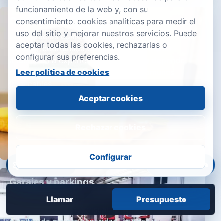
funcionamiento de la web y, con su
Centros comerciales
consentimiento, cookies analíticas para medir el
uso del sitio y mejorar nuestros servicios. Puede
Los espacios comerciales exigen limpieza visible,
aceptar todas las cookies, rechazarlas o
rápida y coordinada con horarios de menor
configurar sus preferencias.
afluencia. La experiencia del visitante depende
de suelos, aseos, cristales y zonas comunes
Leer política de cookies
impecables.
Aceptar cookies
Rechazar cookies
Configurar
Accesibilidad
Área privada
Garajes y parkings
Garajes y parkings acumulan polvo, aceite,
Llamar
Presupuesto
residuos y desgaste visual. Una limpieza bien