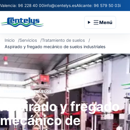
Valencia: 96 228 40 00
info@centelys.es
Alicante: 96 579 50 03
infoc
Menú
Inicio
Servicios
Tratamiento de suelos
Aspirado y fregado mecánico de suelos industriales
TRATAMIENTO DE SUELOS
Aspirado y fregado
mecánico de