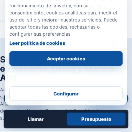
funcionamiento de la web y, con su
Servicio integral para reducir interlocutores y
consentimiento, cookies analíticas para medir el
coordinar incidencias.
uso del sitio y mejorar nuestros servicios. Puede
aceptar todas las cookies, rechazarlas o
configurar sus preferencias.
Leer política de cookies
Servicio disponible tambien
Aceptar cookies
en Alicante, Denia y Marina
Alta
Rechazar cookies
Ademas de Valencia, Centelys puede valorar este
Configurar
servicio en Alicante, Denia y poblaciones de Marina
Accesibilidad
Área privada
Alta. Para estas zonas se recomienda contactar con la
delegacion Alicante/Denia y detallar ubicacion,
superficie, frecuencia y tipo de instalacion.
Llamar
Presupuesto