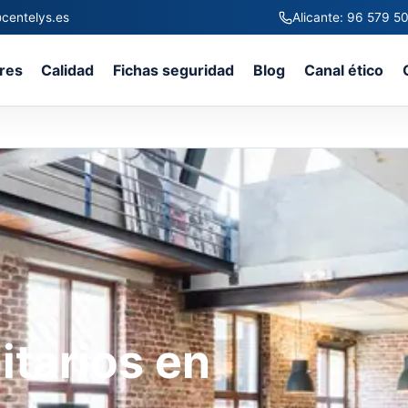
centelys.es
Alicante: 96 579 5
res
Calidad
Fichas seguridad
Blog
Canal ético
itarios en