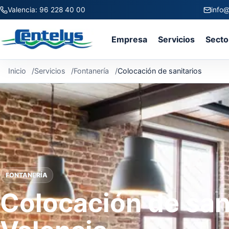
Valencia: 96 228 40 00
info@
Empresa
Servicios
Secto
Inicio
Servicios
Fontanería
Colocación de sanitarios
FONTANERÍA
Colocación de san