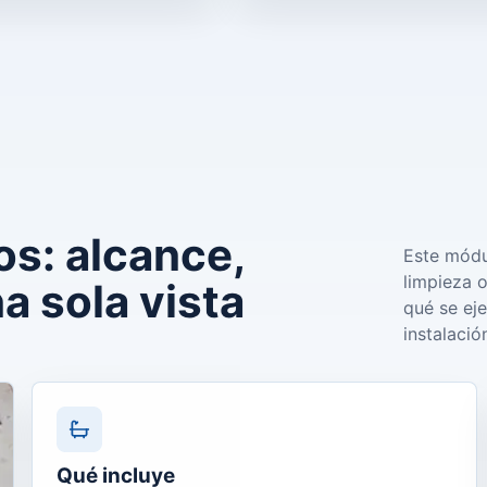
os: alcance,
Este módu
limpieza o
a sola vista
qué se ej
instalació
Qué incluye