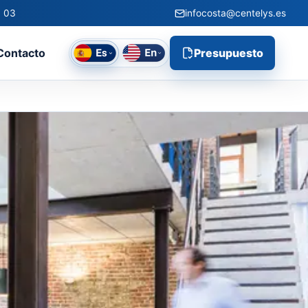
0 03
infocosta@centelys.es
Contacto
Presupuesto